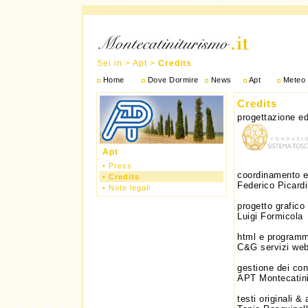
Sei in > Apt >
Credits
Home
Dove Dormire
News
Apt
Meteo
Credits
progettazione ed
Apt
•
Press
coordinamento ed
•
Credits
Federico Picardi
•
Note legali
progetto grafico
Luigi Formicola
html e program
C&G servizi web 
gestione dei con
APT Montecatini
testi originali &