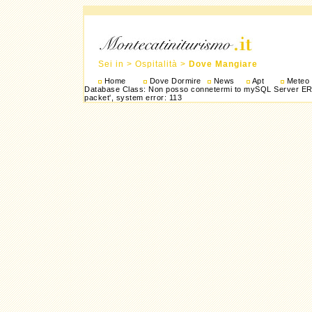
Sei in > Ospitalità >
Dove Mangiare
Home
Dove Dormire
News
Apt
Meteo
Database Class: Non posso connetermi to mySQL Server ERRO
packet', system error: 113